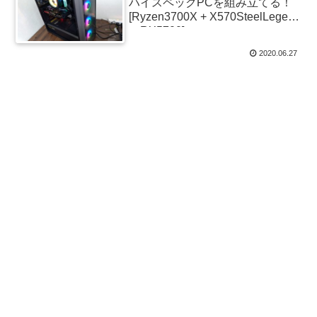
ハイスペックPCを組み立てる！
[Ryzen3700X + X570SteelLegend
＋RX5700]
2020.06.27