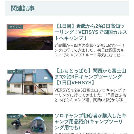
関連記事
【1日目】近畿から2泊3日高知ツ
キャンプ
ーリング！VERSYSで四国カルス
トへキャンプ！
近畿圏から四国の高知へ2泊3日のツーリ
ングに行ってきました。初日は四国カル
ストでキャンプ！ルート等気になった方
は是非ご覧下さい。
【ふもとっぱら】関西から富士山
キャンプ
まで2泊3日キャンプツーリング
【1日目VERSYS】
VERSYSで2泊3日富士山ソロキャンプツ
ーリングに行ってきました。1日目はふも
とっぱらキャンプ場。関西(大阪)から移動
しましたので、関西圏の方の参考になれ
ばと思います。
ソロキャンプ初心者が購入したキ
キャンプ
ャンプ用品紹介(キャンプツーリ
ング用でも)