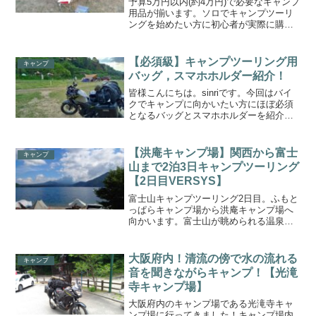
予算5万円以内(約4万円)で必要なキャンプ
用品が揃います。ソロでキャンプツーリ
ングを始めたい方に初心者が実際に購入
してキャンプを実践した用品を紹介して
います。
【必須級】キャンプツーリング用
キャンプ
バッグ，スマホホルダー紹介！
皆様こんにちは。sinriです。今回はバイ
クでキャンプに向かいたい方にほぼ必須
となるバッグとスマホホルダーを紹介し
たいと思います。管理人おすすめの
TANAXのバッグ、DAYTONA，
RAMMOUNTSのスマホホルダーをご紹介
【洪庵キャンプ場】関西から富士
キャンプ
します。バッグテ...
山まで2泊3日キャンプツーリング
【2日目VERSYS】
富士山キャンプツーリング2日目。ふもと
っぱらキャンプ場から洪庵キャンプ場へ
向かいます。富士山が眺められる温泉に
も行ってきました。是非ご覧下さい！
大阪府内！清流の傍で水の流れる
キャンプ
音を聞きながらキャンプ！【光滝
寺キャンプ場】
大阪府内のキャンプ場である光滝寺キャ
ンプ場に行ってきました！キャンプ場内