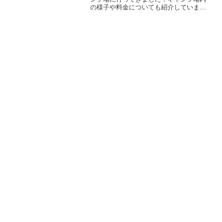
の様子や料金についても紹介していま
す。予約無し当日に行けるキャンプ場で
す。キャンプツーリングに行きたい方は
是非参考にしてみて下さい。