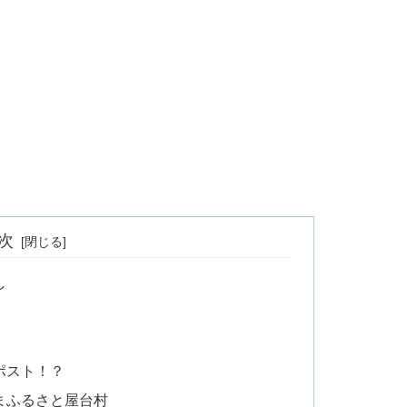
次
し
ポスト！？
まふるさと屋台村