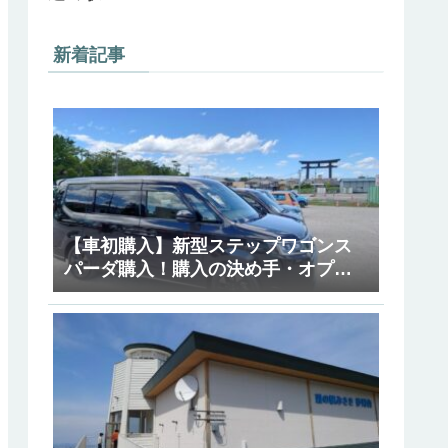
新着記事
【車初購入】新型ステップワゴンス
パーダ購入！購入の決め手・オプシ
ョン等紹介【RP8】