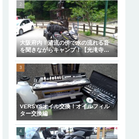
大阪府内！清流の傍で水の流れる音
を聞きながらキャンプ！【光滝寺キ
ャンプ場】
VERSYSオイル交換！オイルフィル
ター交換編